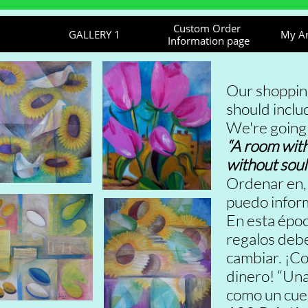
Custom Order 
GALLERY 1
My A
Information page
Our shopping 
should inclu
We're going
“A room with
without soul
Ordenar en,
puedo infor
En esta époc
regalos debe 
cambiar. ¡C
dinero! “Una
como un cuer