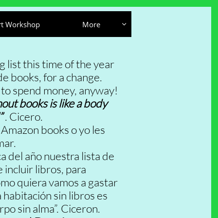
rt Workshop
More

list this time of the year
de books, for a change.
 to spend money, anyway!
out books is like a body
”
. Cicero.
 Amazon books o yo les
mar.
a del año nuestra lista de
incluir libros, para
omo quiera vamos a gastar
 habitación sin libros es
po sin alma”. Ciceron.